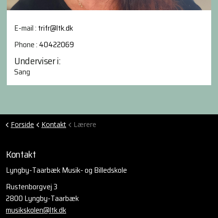
E-mail :
trifr@ltk.dk
Phone :
40422069
Underviser i:
Sang
Forside
Kontakt
Lærere
Kontakt
Lyngby-Taarbæk Musik- og Billedskole
Rustenborgvej 3
2800 Lyngby-Taarbæk
musikskolen@ltk.dk