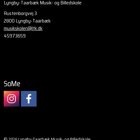
Lyngby-Taarbæk Musik- og Billedskole
Rustenborgvej 3
2800 Lyngby-Taarbæk
musikskolen@ltk.dk
45973659
SoMe
Lyngby-Taarbæk Musik- og Billedskole Instagram
Lyngby-Taarbæk Musik- og Billedskole Facebook
© 2026 Lyngby-Taarbæk Musik- og Billedskole